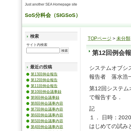
Just another SEA Homepage site
SoS分科会（SIGSoS）
検索
TOPページ
>
未分類
サイト内検索
第12回例会
最近の投稿
システムオブシ
第13回例会報告
報告者 落水浩
第12回例会報告
第11回例会報告
第12回システ
第10回例会議事録
で報告する．
第9回例会議事録
第8回例会議事内容
記
第7回例会議事内容
第6回例会議事内容
１． 日時：2020
第5回例会議事内容
はじめての試み
第4回例会議事内容