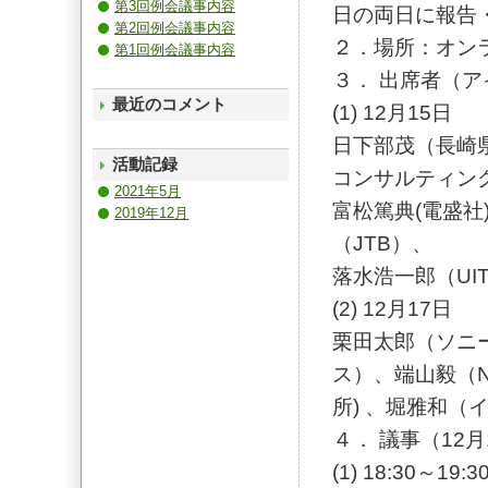
第3回例会議事内容
日の両日に報告
第2回例会議事内容
２．場所：オン
第1回例会議事内容
３． 出席者（
最近のコメント
(1) 12月15日
日下部茂（長崎
活動記録
コンサルティング
2021年5月
富松篤典(電盛社
2019年12月
（JTB）、
落水浩一郎（UI
(2) 12月17日
栗田太郎（ソニ
ス）、端山毅（N
所) 、堀雅和（
４． 議事（12月
(1) 18:30～19