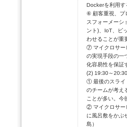
Dockerを利
⑥ 顧客重視、
スフォーメーショ
ント)、IoT、
わせることが重
⑦ マイクロサー
の実現手段の一
化容易性を保証
(2) 19:30～20
① 最後のスラ
のチームが考える
ことが多い。今
② マイクロサ
に風呂敷をかぶ
島）