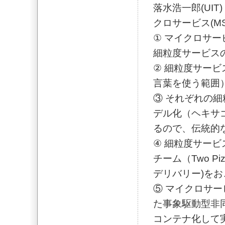
落水浩一郎(UI
クロサービス(MS
① マイクロサ
細粒度サービス
② 細粒度サー
言葉を使う範囲
③ それぞれの
デル化（ヘキサ
るので、伝統的
④ 細粒度サー
チーム（Two P
デリバリー)を
⑤ マイクロサ
た事象駆動型非
コンテナ化して