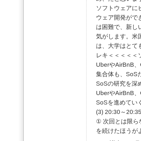
ソフトウェアに
ウェア開発がで
は困難で、新し
気がします。米
は、大学はとて
レキ＜＜＜＜＜
UberやAirB
集合体も、SoS
SoSの研究を
UberやAirB
SoSを進めて
(3) 20:30～
① 次回とは限ら
を続けたほうが